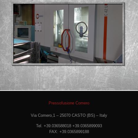
Pressofusione Comero
Via Comero,1 – 25070 CASTO (BS) – Italy
Tel. +39.036588018 +39.0365899093
FAX: +39.0365899188