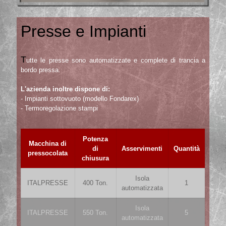
Presse e Impianti
T
utte le presse sono automatizzate e complete di trancia a
bordo pressa.
L'azienda inoltre dispone di:
- Impianti sottovuoto (modello Fondarex)
- Termoregolazione stampi
Potenza
Macchina di
di
Asservimenti
Quantità
pressocolata
chiusura
Isola
ITALPRESSE
400 Ton.
1
automatizzata
Isola
ITALPRESSE
550 Ton.
5
automatizzata