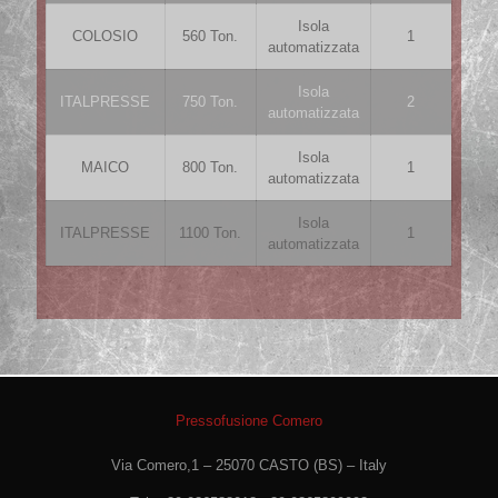
Isola
COLOSIO
560 Ton.
1
automatizzata
Isola
ITALPRESSE
750 Ton.
2
automatizzata
Isola
MAICO
800 Ton.
1
automatizzata
Isola
ITALPRESSE
1100 Ton.
1
automatizzata
Pressofusione Comero
Via Comero,1 – 25070 CASTO (BS) – Italy